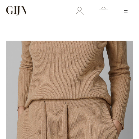
☰
Login
Email
Password
LOGIN