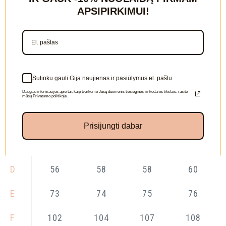
APSIPIRKIMUI!
Size table (cm):
S
M
L
XL
—
Sutinku gauti Gija naujienas ir pasiūlymus el. paštu
Daugiau informacijos apie tai, kaip tvarkome Jūsų duomenis tiesioginės rinkodaros tikslais, rasite
A
64
68
72
74
mūsų Privatumo politikoje.
B
100
104
110
116
Prisijungti dabar
C
56
58
58
60
D
56
58
58
60
E
73
74
75
76
F
102
104
107
108