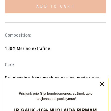
ADD TO CART
Composition:
100% Merino extrafine
Care:
Dry cleaning, hand washing or wool mode up to
30ºC using detergents adapted for wool
products. Do not use a tumble dryer, dry in a
Prisijunk prie Gija bendruomenės, sužinok apie
horizontal position.
naujienas bei pasiūlymus!
IR GAUK
-10%
NUOLAIDĄ PIRMAM