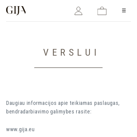
☰
Prisijungti
El. paštas
VERSLUI
Slaptažodis
Daugiau informacijos apie teikiamas paslaugas,
bendradarbiavimo galimybes rasite:
PRISIJUNGTI
www.gija.eu