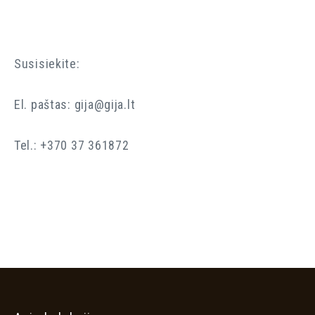
Priminti slaptažodį
Susisiekite:
REGISTRUOTIS
El. paštas: gija@gija.lt
Tel.: +370 37 361872